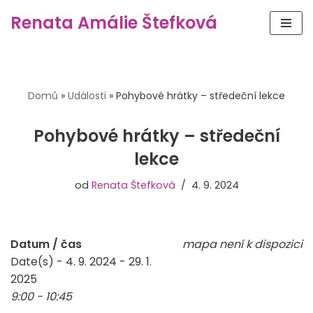
Renata Amálie Štefková
Přeskočit
na
obsah
Domů
»
Události
»
Pohybové hrátky – středeční lekce
Pohybové hrátky – středeční
lekce
od
Renata Štefková
4. 9. 2024
Datum / čas
mapa není k dispozici
Date(s) - 4. 9. 2024 - 29. 1.
2025
9:00 - 10:45