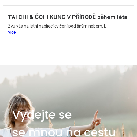
TAI CHI & ČCHI KUNG V PŘÍRODĚ během léta
Zvu vás na letní nabíjecí cvičení pod širým nebem. I...
Více
Vydejte se
se mnou na cestu