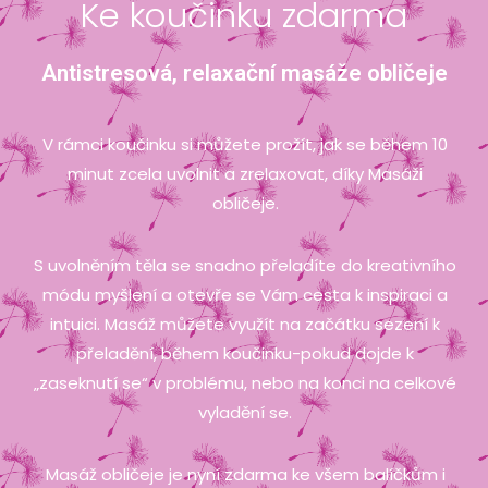
Ke koučinku zdarma
Antistresová, relaxační masáže obličeje
V rámci koučinku si můžete prožít, jak se během 10
minut zcela uvolnit a zrelaxovat, díky Masáži
obličeje.
S uvolněním těla se snadno přeladíte do kreativního
módu myšlení a otevře se Vám cesta k inspiraci a
intuici. Masáž můžete využít na začátku sezení k
přeladění, během koučinku-pokud dojde k
„zaseknutí se“ v problému, nebo na konci na celkové
vyladění se.
Masáž obličeje je nyní zdarma ke všem balíčkům i