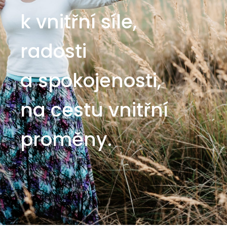
k vnitřní síle,
radosti
a spokojenosti,
na cestu vnitřní
proměny.