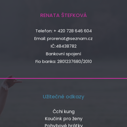
RENATA ŠTEFKOVÁ
Telefon: + 420 728 646 604
Email: prorenat@seznam.cz
IČ:48438782
Bankovní spojení
Fio banka: 2801237680/2010
Užitečné odkazy
Čchi kung
Koučink pro ženy
Pohybové hrátky